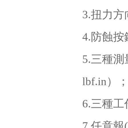
3.扭力方向
4.防蝕按鍵
5.三種測
lbf.in）
6.三種工
7.任意報(