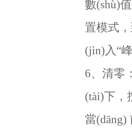
數(shù)值
置模式
(jìn)入
6、清零
(tài)下
當(dāng)