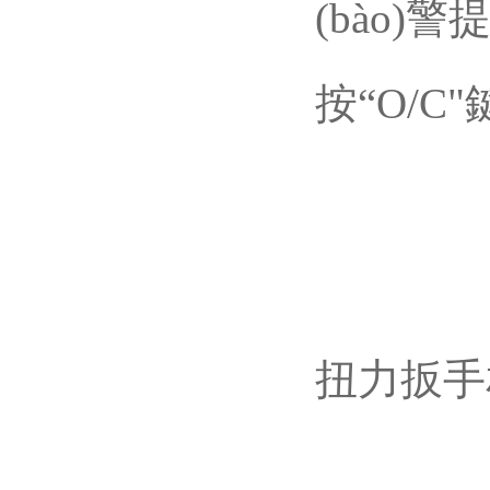
(bào)警
按“O/C"
扭力扳手相