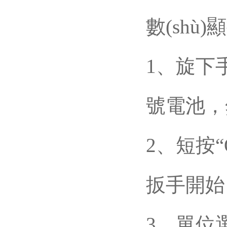
數(shù
1
號電池
2、短
扳手開始自
3、單