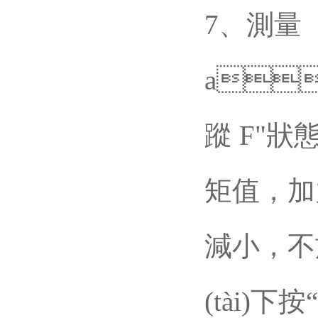
7、測量
a
蹤 F"狀態
矩值
減小
(tài)下