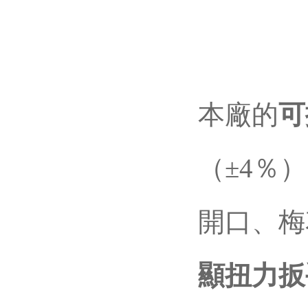
本廠的
可
（±4％）
開口、梅花
顯扭力扳