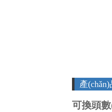
產(chǎ
可換頭數(