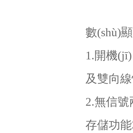
數(shù)
1.開機(
及雙向線性
2.無信號
存儲功能3