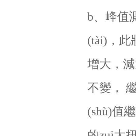
b、峰值測
(tài)
增大，減
不變
(shù)值
的zui大扭