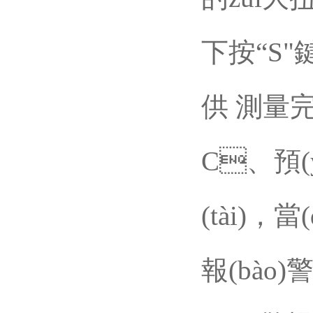
下按“S"鍵
供 測量完
C、預(
(tài)，
報(bào)警