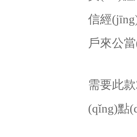
信經(jī
戶來公當(
需要此款
(qǐng)點