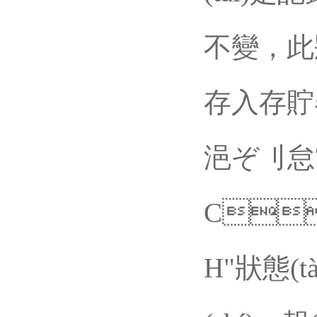
不變，
存入存貯器
浥ぞ刂怠?/
C
H"狀態(tà