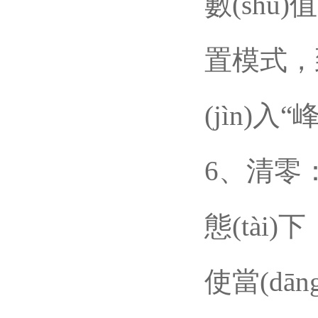
數(shù)值
置模式
(jìn)入
6、清
態(tài)下
使當(dāng