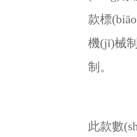
款標(bi
機(jī)
制。
此款數(s