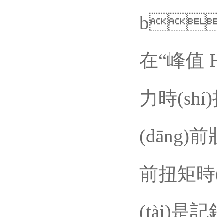
b
在“峰值 H"
力時(shí
(dāng)前
前扭矩時(s
(tài)是