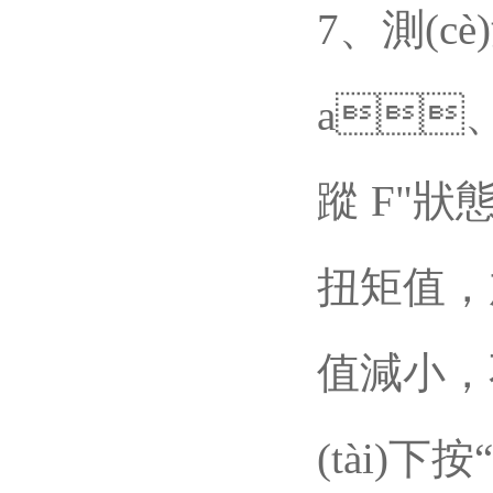
7、測(cè
a、
蹤 F"狀態
扭矩值
值減小，
(tài)下