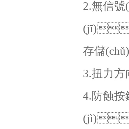
2.無信號(
(jī)
存儲(chǔ
3.
扭力方向
4.防蝕按鍵
(jì)