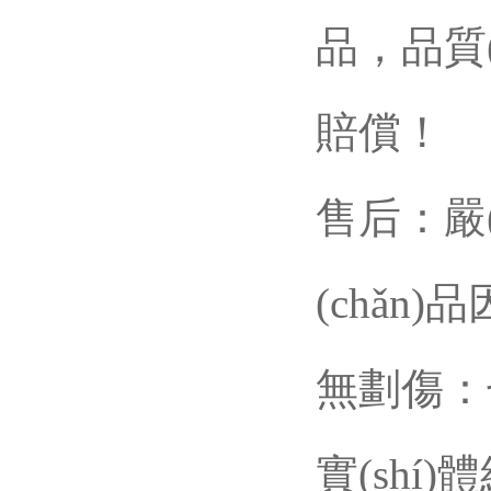
品，
賠償！
售后：嚴(y
(chǎn
無劃傷：七
實(shí)